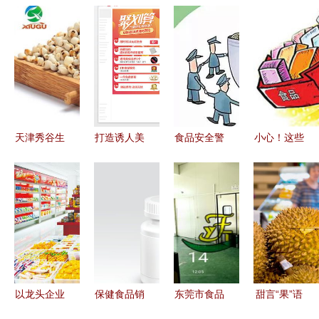
天津秀谷生
打造诱人美
食品安全警
小心！这些
物 专业厂
食营销 精
钟 6批次食
食品不合
直销干燥薏
选食品素材
品抽检不合
格，淘宝天
米粉，打造
全攻略
格，留心你
猫均有售
健康食品新
常买的几
选择
款！
以龙头企业
保健食品销
东莞市食品
甜言“果”语
为引擎 推
售公司可以
厂供应商深
玩火边陲，