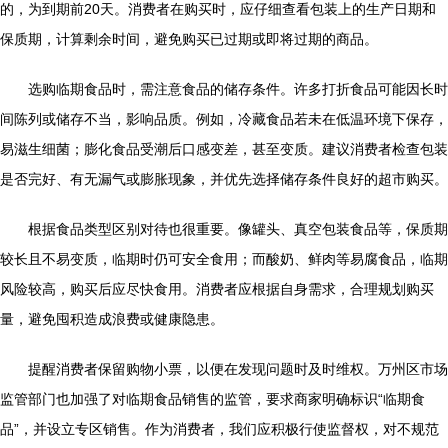
的，为到期前20天。消费者在购买时，应仔细查看包装上的生产日期和
保质期，计算剩余时间，避免购买已过期或即将过期的商品。
选购临期食品时，需注意食品的储存条件。许多打折食品可能因长时
间陈列或储存不当，影响品质。例如，冷藏食品若未在低温环境下保存，
易滋生细菌；膨化食品受潮后口感变差，甚至变质。建议消费者检查包装
是否完好、有无漏气或膨胀现象，并优先选择储存条件良好的超市购买。
根据食品类型区别对待也很重要。像罐头、真空包装食品等，保质期
较长且不易变质，临期时仍可安全食用；而酸奶、鲜肉等易腐食品，临期
风险较高，购买后应尽快食用。消费者应根据自身需求，合理规划购买
量，避免囤积造成浪费或健康隐患。
提醒消费者保留购物小票，以便在发现问题时及时维权。万州区市场
监管部门也加强了对临期食品销售的监管，要求商家明确标识“临期食
品”，并设立专区销售。作为消费者，我们应积极行使监督权，对不规范