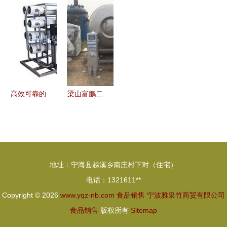
动现代农业
自己包装
度盘点 批
渴望分享我
高质量发展
吗？——符
发渠道与销
们的榴莲自
——食品销
合法规下搞
售策略全解
由
售转型实践
定制许可助
析
与思考
力小型商家
突围
高效可靠的
梁山富鹏二
食品液体包
手食品化工
装解决方案
设备购销部
——运河包
—— 以品
装机械厂助
质与诚信守
地址：宁海县越溪乡南庄村下对（住宅）
力行业升级
护食品销售
电话：1321611**
本源
Copyright © 2026
www.yqz-nb.com
食品销售
宁波雅泉竹商贸有限公司
食品销售
版权所有
Sitemap